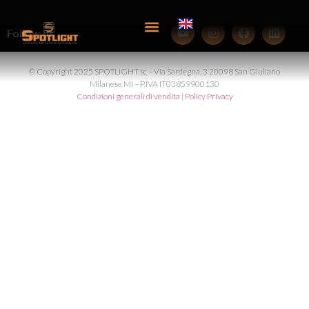
contenuto
Follow us
© Copyright 2025 SPOTLIGHT sc – Via Sardegna, 3 20098 San Giuliano
Milanese MI – P.IVA IT03859900130
Condizioni generali di vendita
|
Policy Privacy