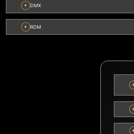
+
DMX
+
RDM