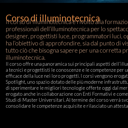
Corso di illuminotecnica
Il corso di Illuminotecnica è rivolto alla formazi
professionali dell’illuminotecnica per lo spettaco
designer, progettisti luce, programmatori luci, o
ha l’obiettivo di approfondire, sia dal punto di vi
tutto ciò che bisogna sapere per una corretta p
illuminotecnica.
Il corso offre una panoramica sui principali aspetti dell’illu
a tecnici e progettisti le conoscenze e le competenze per 
efficace della luce nei loro progetti. I corsi vengono erogat
Spotlight, uno spazio dotato delle più moderne infrastruttu
di sperimentare le migliori tecnologie offerte oggi dal mer
erogato anche in collaborazione con Enti Formativi e come
Studi di Master Universitari. Al termine del corso verrà sv
consolidare le competenze acquisite e rilasciato un attesta