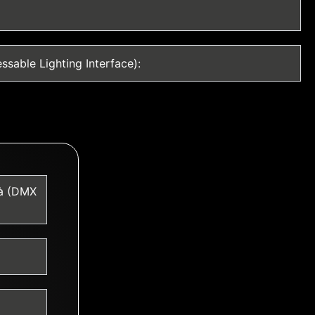
ssable Lighting Interface):
tà (DMX