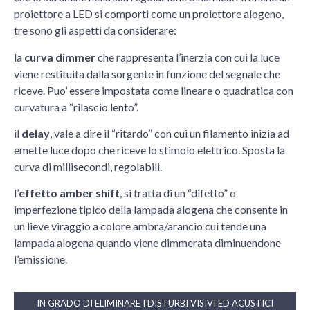
proiettore a LED si comporti come un proiettore alogeno,
tre sono gli aspetti da considerare:
la
curva dimmer
che rappresenta l’inerzia con cui la luce
viene restituita dalla sorgente in funzione del segnale che
riceve. Puo’ essere impostata come lineare o quadratica con
curvatura a “rilascio lento”.
il
delay
, vale a dire il “ritardo” con cui un filamento inizia ad
emette luce dopo che riceve lo stimolo elettrico. Sposta la
curva di millisecondi, regolabili.
l’
effetto amber shift
,
si tratta di un “difetto” o
imperfezione tipico della lampada alogena che consente in
un lieve viraggio a colore ambra/arancio cui tende una
lampada alogena quando viene dimmerata diminuendone
l’emissione.
IN GRADO DI ELIMINARE I DISTURBI VISIVI ED ACUSTICI