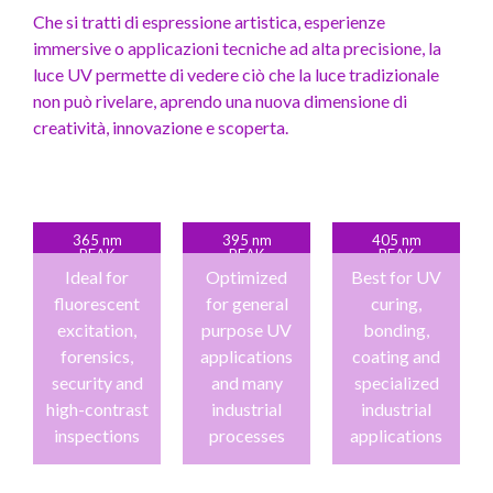
Che si tratti di espressione artistica, esperienze
immersive o applicazioni tecniche ad alta precisione, la
luce UV permette di vedere ciò che la luce tradizionale
non può rivelare, aprendo una nuova dimensione di
creatività, innovazione e scoperta.
365 nm
395 nm
405 nm
PEAK
PEAK
PEAK
Ideal for
Optimized
Best for UV
fluorescent
for general
curing,
excitation,
purpose UV
bonding,
forensics,
applications
coating and
security and
and many
specialized
high-contrast
industrial
industrial
inspections
processes
applications