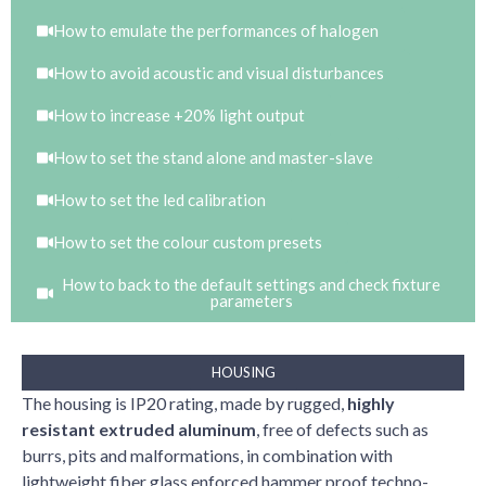
How to emulate the performances of halogen
How to avoid acoustic and visual disturbances
How to increase +20% light output
How to set the stand alone and master-slave
How to set the led calibration
How to set the colour custom presets
How to back to the default settings and check fixture
parameters
HOUSING
The housing is IP20 rating, made by rugged,
highly
resistant extruded aluminum
, free of defects such as
burrs, pits and malformations, in combination with
lightweight fiber glass enforced hammer proof techno-