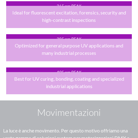
365 nm PEAK
Ideal for fluorescent excitation, forensics, security and
high-contrast inspections
395 nm PEAK
Optimized for general purpose UV applications and
many industrial processes
405 nm PEAK
Best for UV curing, bonding, coating and specialized
industrial applications
Movimentazioni
La luce è anche movimento. Per questo motivo offriamo una
vasta gamma di soluzioni custom per motorizzazioni DMX e