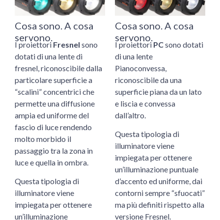
Cosa sono. A cosa
Cosa sono. A cosa
servono.
servono.
I proiettori
Fresnel
sono
I proiettori
PC
sono dotati
dotati di una lente di
di una lente
fresnel, riconoscibile dalla
Pianoconvessa,
particolare superficie a
riconoscibile da una
“scalini” concentrici che
superficie piana da un lato
permette una diffusione
e liscia e convessa
ampia ed uniforme del
dall’altro.
fascio di luce rendendo
Questa tipologia di
molto morbido il
illuminatore viene
passaggio tra la zona in
impiegata per ottenere
luce e quella in ombra.
un’illuminazione puntuale
Questa tipologia di
d’accento ed uniforme, dai
illuminatore viene
contorni sempre “sfuocati”
impiegata per ottenere
ma più definiti rispetto alla
un’illuminazione
versione Fresnel.