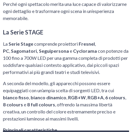
Perché ogni spettacolo merita una luce capace di valorizzarne
ogni dettaglio e trasformare ogni scena in un’esperienza
memorabile.
La Serie STAGE
La
Serie Stage
comprende proiettori
Fresnel
,
PC
,
Sagomatori,
Seguipersona
e
Cyclorama
con potenze da
100 fino a 700W LED per una gamma completa di prodotti per
soddisfare qualsiasi contesto applicativo, dai piccoli spazi
performativi ai più grandi teatri e studi televisivi.
A seconda del modello, gli apparecchi possono essere
equipaggiati con un’ampia scelta di sorgenti LED, tra cui
bianco fisso
,
bianco dinamico
,
RGB+W
,
RGB+A
,
6 colours
,
8 colours
e
8 full colours
, offrendo la massima libertà
creativa, un controllo del colore estremamente preciso e
prestazioni luminose ai massimi livelli.
Principali caratteristiche