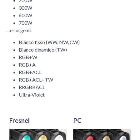
200W
300W
600W
700W
…e sorgenti:
Bianco fisso (WW, NW, CW)
Bianco dinamico (TW)
RGB+W
RGB+A
RGB+ACL
RGB+ACL+TW
RRGBBACL
Ultra-Violet
Fresnel
PC