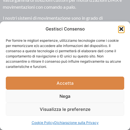
movimentazioni con comando a palo.
I nostri sistemi di movimentazione sono in grado di
movimentare qualsiasi apparecchio di illuminazione teatrale e
Gestisci Consenso
televisiva di nostra produzione e delle altre principali marche,
ma anche macchine del fumo fino ai video proiettori.
Per fornire le migliori esperienze, utilizziamo tecnologie come i cookie
per memorizzare e/o accedere alle informazioni del dispositivo. Il
Le forcelle sono pensate per coloro che vogliono mantenere le
consenso a queste tecnologie ci permetterà di elaborare dati come il
comportamento di navigazione o ID unici su questo sito. Non
prestazioni illuminotecniche dei prodotti classici,
acconsentire o ritirare il consenso può influire negativamente su alcune
aumentandone la flessibilità di utilizzo con un grande risparmio
caratteristiche e funzioni.
di tempo nel puntamento e nel riposizionamento.
Per maggiori info, visitare la sezione
Movimentazioni
.
Accetta
Nega
Visualizza le preferenze
Cookie Policy
Dichiarazione sulla Privacy
Fai clic per accettare i cookie marketing e